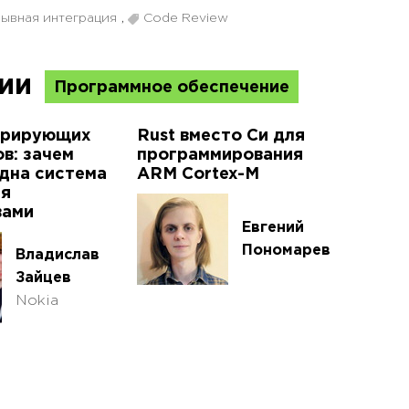
ывная интеграция
,
Code Review
ции
Программное обеспечение
курирующих
Rust вместо Си для
в: зачем
программирования
дна система
ARM Cortex-M
ия
вами
Евгений
Пономарев
Владислав
Зайцев
Nokia