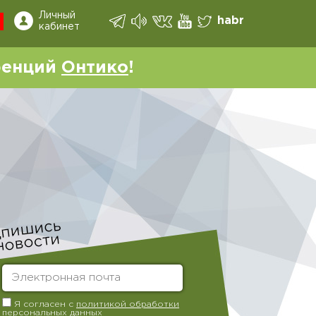
Личный
habr
кабинет
ренций
Онтико
!
Я согласен с
политикой обработки
персональных данных