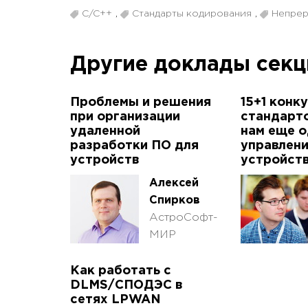
C/C++
,
Стандарты кодирования
,
Непрер
Другие доклады сек
Проблемы и решения
15+1 кон
при организации
стандарто
удаленной
нам еще о
разработки ПО для
управлен
устройств
устройст
Алексей
Спирков
АстроСофт-
МИР
Как работать с
DLMS/СПОДЭС в
сетях LPWAN