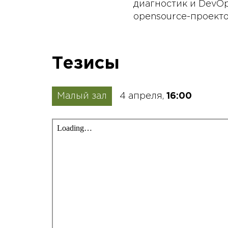
диагностик и DevOp
opensource-проекто
Тезисы
Малый зал
4 апреля,
16:00