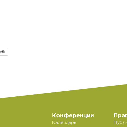
edIn
Конференции
Пра
Календарь
Публи