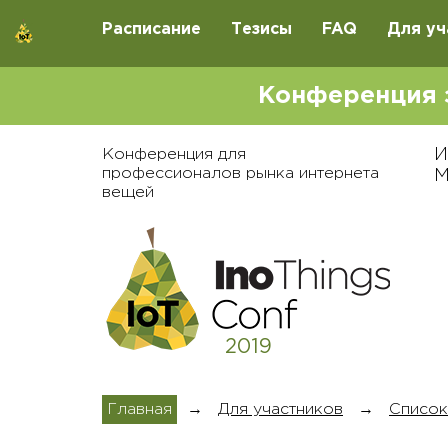
Расписание
Тезисы
FAQ
Для уч
Конференция 
Конференция для
И
профессионалов рынка интернета
М
вещей
2019
Главная
→
Для участников
→
Список