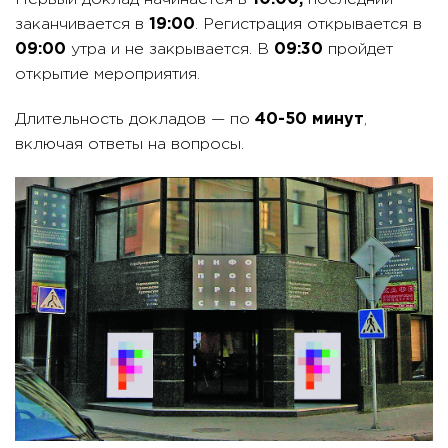
заканчивается в
19:00
. Регистрация открывается в
09:00
утра и не закрывается. В
09:30
пройдет
открытие мероприятия.
Длительность докладов — по
40-50 минут
,
включая ответы на вопросы.