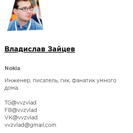
Владислав Зайцев
Nokia
Инженер, писатель, гик, фанатик умного
дома.
TG@vvzvlad
FB@vvzvlad
VK@vvzvlad
vvzvlad@gmail.com