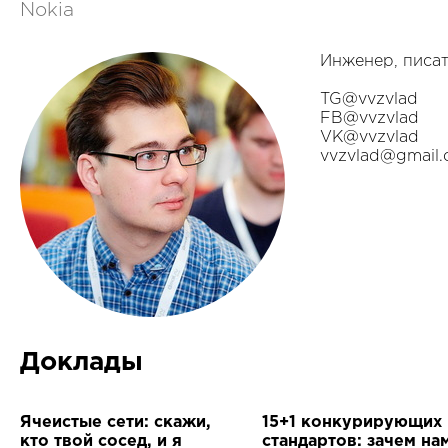
Nokia
Инженер, писат
TG@vvzvlad
FB@vvzvlad
VK@vvzvlad
vvzvlad@gmail
Доклады
Ячеистые сети: скажи,
15+1 конкурирующих
кто твой сосед, и я
стандартов: зачем на