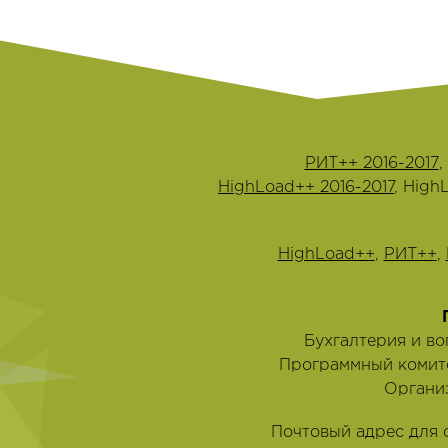
РИТ++ 2016-2017
,
HighLoad++ 2016-2017
, High
HighLoad++
,
РИТ++
,
Бухгалтерия и в
Программный комит
Органи
Почтовый адрес для 