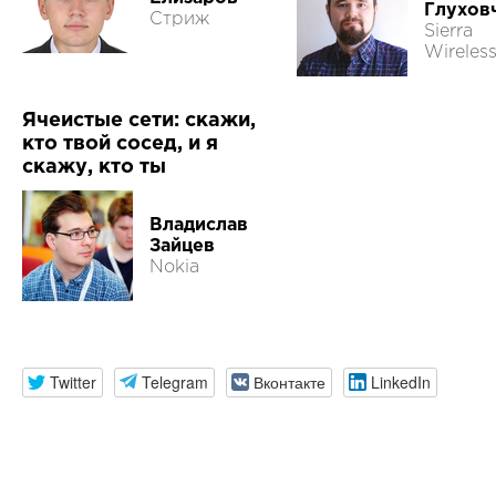
Глухов
Стриж
Sierra
Wireles
Ячеистые сети: скажи,
кто твой сосед, и я
скажу, кто ты
Владислав
Зайцев
Nokia
Twitter
Telegram
Вконтакте
LinkedIn