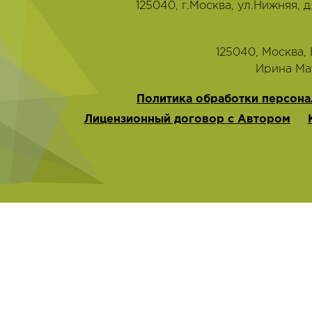
125040, г.Москва, ул.Нижняя, д
125040, Москва, Н
‭Ирина Мат
Политика обработки персона
Лицензионный договор с Автором