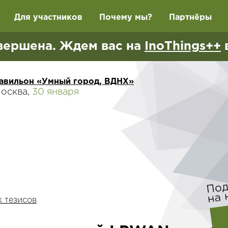
Для участников
Почему мы?
Партнёры
вершена. Ждем вас на
InoThings++
авильон «Умный город, ВДНХ»
осква,
30 января
 тезисов