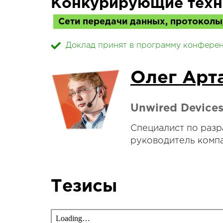
Конкурирующие техн
Сети передачи данных, протоколы
Доклад принят в программу конфере
Олег Арт
Unwired Device
Специалист по разр
руководитель компа
Тезисы