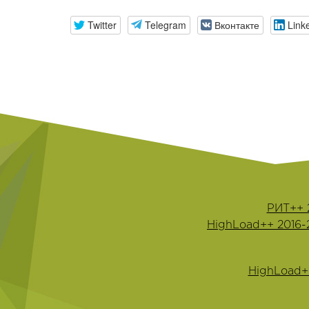
Twitter
Telegram
Вконтакте
Link
РИТ++ 
HighLoad++ 2016-
HighLoad+