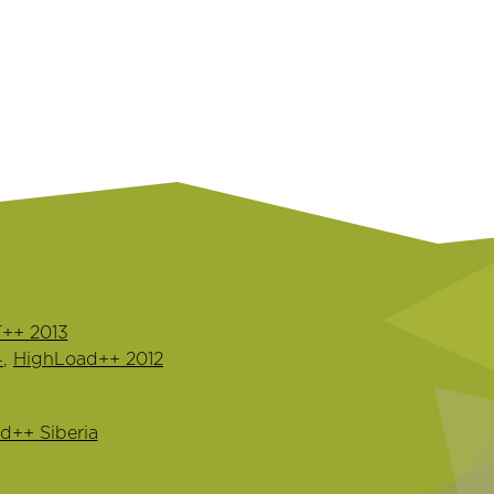
++ 2013
4
,
HighLoad++ 2012
d++ Siberia