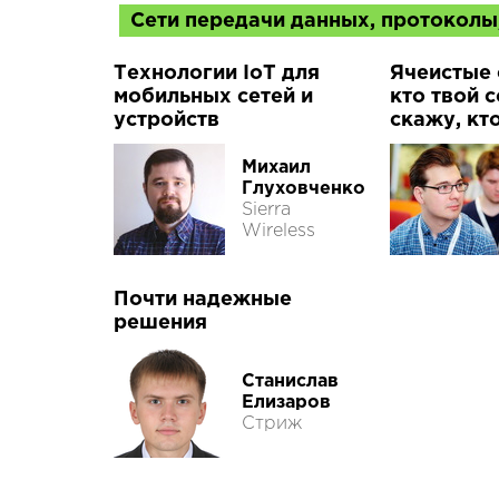
Сети передачи данных, протоколы
Технологии IoT для
Ячеистые 
мобильных сетей и
кто твой с
устройств
скажу, кт
Михаил
Глуховченко
Sierra
Wireless
Почти надежные
решения
Станислав
Елизаров
Стриж