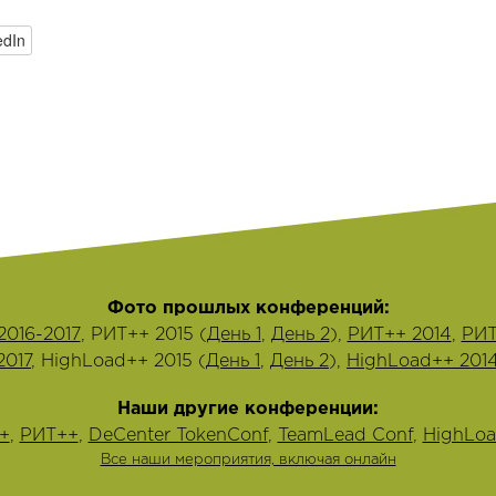
edIn
Фото прошлых конференций:
2016-2017
, РИТ++ 2015 (
День 1
,
День 2
),
РИТ++ 2014
,
РИТ
2017
, HighLoad++ 2015 (
День 1
,
День 2
),
HighLoad++ 201
Наши другие конференции:
+
,
РИТ++
,
DeCenter TokenConf
,
TeamLead Conf
,
HighLoa
Все наши мероприятия, включая онлайн