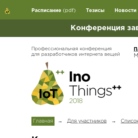
Расписание
(pdf)
Тезисы
Новости
Конференция за
Профессиональная конференция
П
для разработчиков интернета вещей
М
Главная
→
Для участников
→
Список