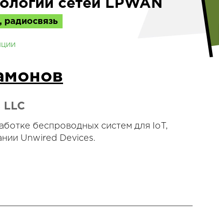
ологии сетей LPWAN
, радиосвязь
нции
амонов
s LLC
аботке беспроводных систем для IoT,
нии Unwired Devices.