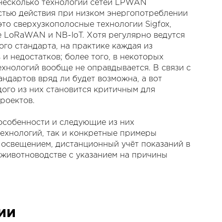
несколько технологий сетей LPWAN
стью действия при низком энергопотреблении
то сверхузкополосные технологии Sigfox,
 LoRaWAN и NB-IoT. Хотя регулярно ведутся
го стандарта, на практике каждая из
и недостатков; более того, в некоторых
хнологий вообще не оправдывается. В связи с
ндартов вряд ли будет возможна, а вот
ого из них становится критичным для
роектов.
особенности и следующие из них
ехнологий, так и конкретные примеры
м освещением, дистанционный учёт показаний в
 животноводстве с указанием на причины
ии