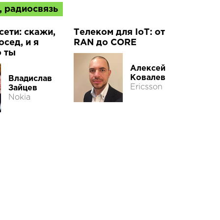
, радиосвязь
сети: скажи,
Телеком для IoT: от
осед, и я
RAN до CORE
о ты
Алексей
Ковалев
Владислав
Ericsson
Зайцев
Nokia