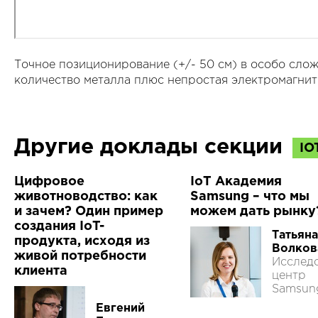
Точное позиционирование (+/- 50 см) в особо сло
количество металла плюс непростая электромагнит
Другие доклады секции
IO
Цифровое
IoT Академия
животноводство: как
Samsung – что мы
и зачем? Один пример
можем дать рынку
создания IoT-
Татьяна
продукта, исходя из
Волков
живой потребности
Исслед
клиента
центр
Samsun
Евгений